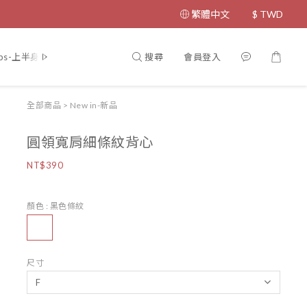
繁體中文
$
TWD
搜尋
會員登入
ps-上半身
Bottom-下半身
Coat-外套
Dress-洋裝
Jumps
全部商品
>
New in-新品
圓領寬肩細條紋背心
NT$390
顏色
: 黑色條紋
尺寸