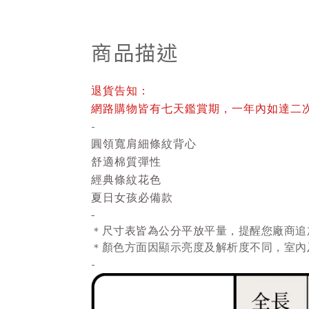
商品描述
退貨告知：
網路購物皆有七天鑑賞期，一年內如達二
-
圓領寬肩細條紋背心
舒適棉質彈性
經典條紋花色
夏日女孩必備款
-
尺寸表皆為公分平放
平量
，提醒您廠商追
＊
顏色方面因顯示亮度及解析度不同，室內
＊
-