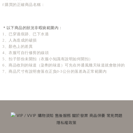
f 購買的正確商品名稱：
＊以下商品的狀況非暇疵範圍內：
1、已穿過痕跡、已下水過
2、人為造成的破損
3、顏色上的差異
4、衣服可自行修剪的線頭
5、扣子部份未開扣（衣服小知識有說明如何開扣）
6、商品收到的味道（染劑的味道）可先在外通風幾天味道就會散掉的
7、商品尺寸有說明會落在正負0-3公分的落差為正常範圍內
VIP / VVIP
購物須知
售後服務
關於發票
商品保養
常見問題
隱私權政策