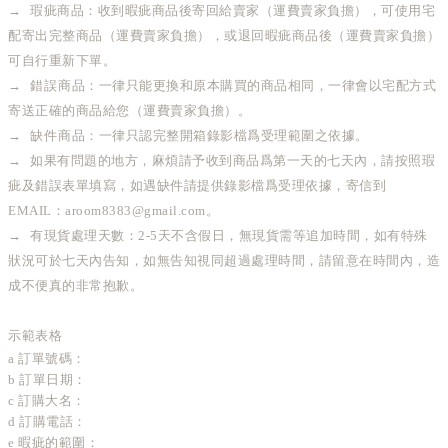
→  
瑕疵商品：收到暇疵商品後寄回給賣家（運費賣家負擔），可使用宅
配寄出完整商品
（運費賣家負擔）
，或退回暇疵商品
後（運費賣家負擔）
可自行重新下單。
→  錯誤
商品：
一律只能更換和原本購買的商品相同，
一律會以宅配方式
寄送正確的商品給您
（運費賣家負擔）
。
→  缺件
商品：一律只認完整開箱錄影檔爲受理範圍之依據。
→  
如果有問題的地方，麻煩請予收到商品爲第一天的七天內，
請按照瑕
疵及錯誤表單填寫，如遇缺件請提供錄影檔爲受理依據，寄信到
EMAIL：aroom8383@gmail.com
。
→  
有現貨處理天數：2-5天不含假日，
無現貨需等追加時間
，
如有特殊
狀況可於七天內告知，如無告知視同超過處理時間，請留意在時間內
，造
成不便真的非常抱歉。
示範表格
a 訂單號碼：
b 訂單日期：
c 訂購大名：
d 訂購電話：
e 暇疵的範圍：