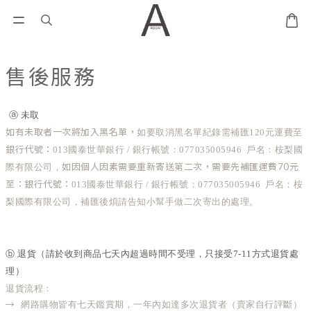
售後服務
ⓐ 未取
如有未取者一次將加入黑名單，
如要取消黑名單紀錄需補匯120元運費至
銀行代號：
013國泰世華銀行 / 銀行帳號：077035005946
 戶名：桉梨國
如因個人因素需要重新寄送第二次，需要先補匯運費70元
際有限公司，
至：銀行代號：
013國泰世華銀行 / 銀行帳號：077035005946
 戶名：桉
梨國際有限公司
，補匯後煩請告知小幫手做二次寄出的處理。
ⓑ 
退貨
（請於收到商品七天內超過時間不受理，只接受7-11方式退貨處
理
）
退貨流程：
→  
網路購物皆有七天鑑賞期，
一年內如達多次退貨者（賣家自行評斷）