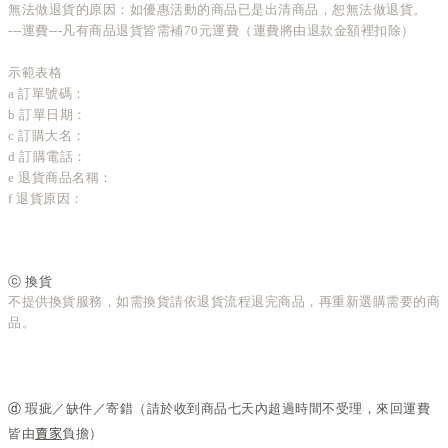
無法做退貨的原因：如優惠活動的商品已是出清商品，恕無法做退貨
。
---運費---凡有商品退貨皆需補70元運費
（運費將由退款金額裡扣除）
示範表格
a 訂單號碼：
b 訂單日期：
c 訂購大名：
d 訂購電話：
e 退貨商品名稱：
f 退貨原因：
ⓒ
換貨
不提供換貨服務，如需換貨請依退貨流程退完商品，再重新選購需要的商
品。
ⓓ
瑕疵／缺件
／
寄錯
（請於收到商品七天內超過時間不受理，
來回運費
賣家
皆由
負擔）