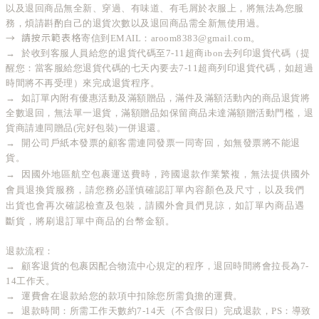
以及退回商品無全新、穿過、有味道、有毛屑於衣服上，將無法為您服
務，煩請斟酌自己的退貨次數以及退回商品需全新無使用過。
→  請按示範表格
寄信到EMAIL：aroom8383@gmail.com
。
→  
於收到客服人員給您的退貨代碼至7-11超商ibon去列印退貨代碼（提
醒您：當客服給
您退貨代碼的七天內要去7-11超商列印退貨代碼，如超過
時間將不再受理）來完成退貨程序
。
→  
如訂單內附有優惠活動及滿額贈品，滿件及滿額活動內的商品退貨將
全數退回，無法單一退貨，滿額贈品如保留商品未達滿額贈活動門檻，退
貨商請連同贈品(完好包裝)一併退還。
→  
開公司戶紙本發票的顧客需連同發票一同寄回，如無發票將不能退
貨
。
→  因國外地區航空包裹運送費時，跨國退款作業繁複，無法提供國外
會員退換貨服務，請您務必謹慎確認訂單內容顏色及尺寸，以及我們
出貨也會再次確認檢查及包裝，請國外會員們見諒，如訂單內商品遇
斷貨，將刷退訂單中商品的台幣金額。
退款流程：
→
顧客退貨的包裹因配合物流中心規定的程序，退回時間將會拉長為7-
14工作天
。
→  
運費會在退款給您的款項中扣除您所需負擔的運費
。
→  
退款時間：
所需工作天數約7-14天
（不含假日）完成退款，PS：導致