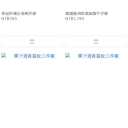
條紋針織拉長喇叭褲
韓國破洞剪裁抽鬚牛仔褲
NT$780
NT$1,780