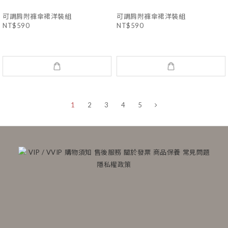
可調肩附褲傘裙洋裝組
可調肩附褲傘裙洋裝組
NT$590
NT$590
1
2
3
4
5
VIP / VVIP
購物須知
售後服務
關於發票
商品保養
常見問題
隱私權政策