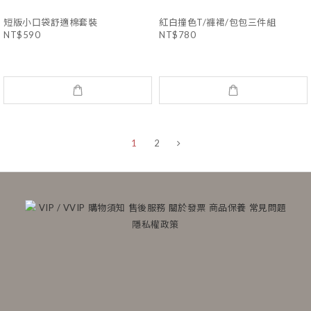
短版小口袋舒適棉套裝
紅白撞色T/褲裙/包包三件組
NT$590
NT$780
1
2
VIP / VVIP
購物須知
售後服務
關於發票
商品保養
常見問題
隱私權政策