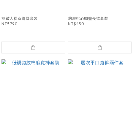
抓皺大裸背綁繩套裝
豹紋桃心胸墊長裙套裝
NT$790
NT$450