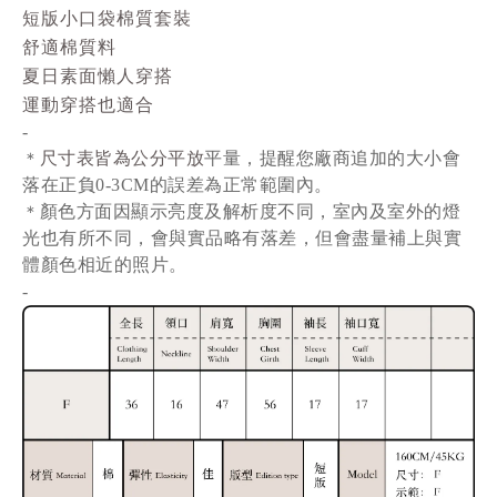
短版小口袋棉質套裝
舒適棉質料
夏日素面懶人穿搭
運動穿搭也適合
-
尺寸表皆為公分平放
平量
，提醒您廠商追加的大小會
＊
落在正負0-3CM的誤差為正常範圍內。
顏色方面因顯示亮度及解析度不同，室內及室外的燈
＊
光也有所不同，會與實品略有落差，但會盡量補上與實
體顏色相近的照片。
-