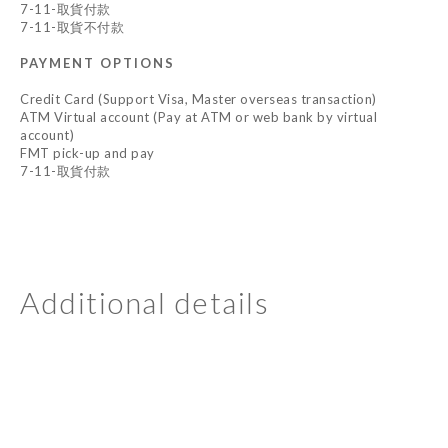
7-11-取貨付款
7-11-取貨不付款
PAYMENT OPTIONS
Credit Card (Support Visa, Master overseas transaction)
ATM Virtual account (Pay at ATM or web bank by virtual
account)
FMT pick-up and pay
7-11-取貨付款
Additional details