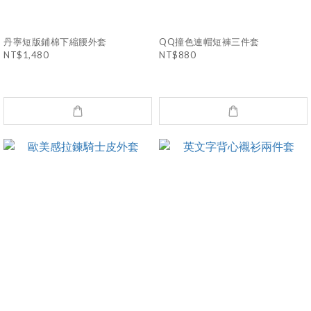
丹寧短版鋪棉下縮腰外套
QQ撞色連帽短褲三件套
NT$1,480
NT$880