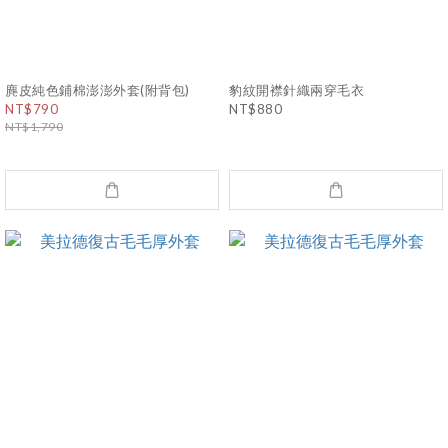
麂皮純色鋪棉澎澎外套(附背包)
豹紋開襟針織兩穿毛衣
NT$790
NT$880
NT$1,790