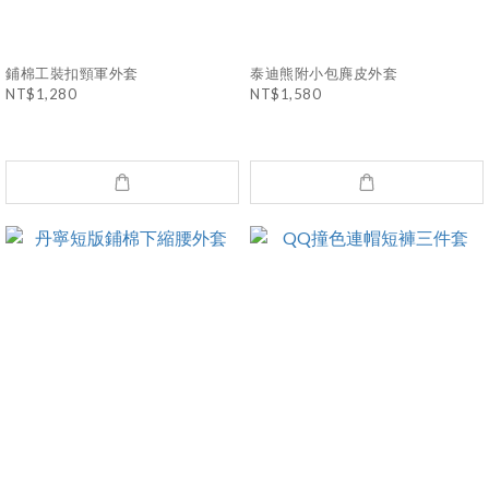
鋪棉工裝扣頸軍外套
泰迪熊附小包麂皮外套
NT$1,280
NT$1,580