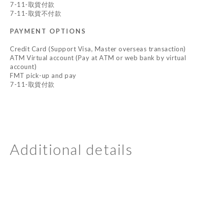
7-11-取貨付款
7-11-取貨不付款
PAYMENT OPTIONS
Credit Card (Support Visa, Master overseas transaction)
ATM Virtual account (Pay at ATM or web bank by virtual
account)
FMT pick-up and pay
7-11-取貨付款
Additional details