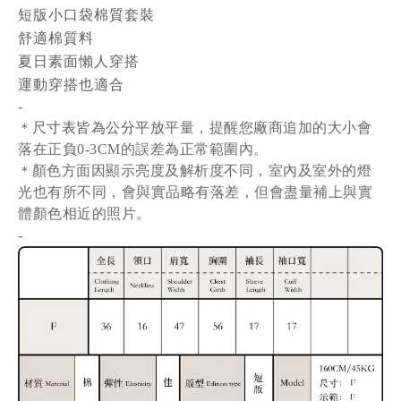
短版小口袋棉質套裝
舒適棉質料
夏日素面懶人穿搭
運動穿搭也適合
-
尺寸表皆為公分平放
平量
，提醒您廠商追加的大小會
＊
落在正負0-3CM的誤差為正常範圍內。
顏色方面因顯示亮度及解析度不同，室內及室外的燈
＊
光也有所不同，會與實品略有落差，但會盡量補上與實
體顏色相近的照片。
-