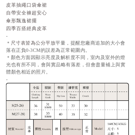
皮革抽繩口袋傘裙
自帶安全褲超安心
傘形飄逸裙擺
四季百搭經典皮革
-
尺寸表皆為公分平放
平量
，提醒您廠商追加的大小會
＊
落在正負0-3CM的誤差為正常範圍內。
顏色方面因顯示亮度及解析度不同，室內及室外的燈
＊
光也有所不同，會與實品略有落差，但會盡量補上與實
體顏色相近的照片。
-