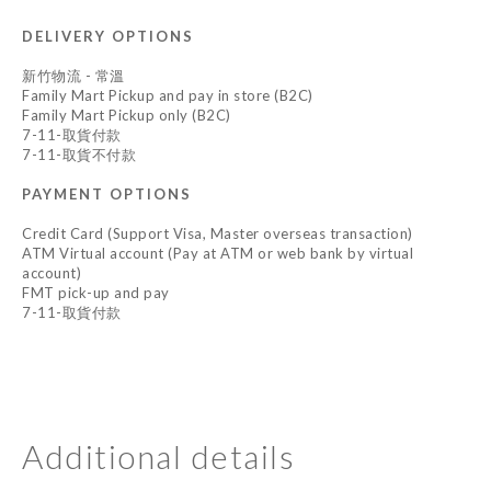
DELIVERY OPTIONS
新竹物流 - 常溫
Family Mart Pickup and pay in store (B2C)
Family Mart Pickup only (B2C)
7-11-取貨付款
7-11-取貨不付款
PAYMENT OPTIONS
Credit Card (Support Visa, Master overseas transaction)
ATM Virtual account (Pay at ATM or web bank by virtual
account)
FMT pick-up and pay
7-11-取貨付款
Additional details