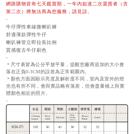
網路購物皆有七天鑑賞期，一年內如達二次退貨者（含
第二次）將無法再為您服務，請見諒。
-
牛仔彈性車線微喇叭褲
舒適薄款彈性牛仔
喇叭褲管立即拉長比例
質感復古牛仔刷色
-
尺寸表皆為公分平放
平量
，提醒您廠商追加的大小會
＊
落在正負0-3CM的誤差為正常範圍內。
顏色方面因顯示亮度及解析度不同，室內及室外的燈
＊
光也有所不同，會與實品略有落差，但會盡量補上與實
體顏色相近的照片。
-