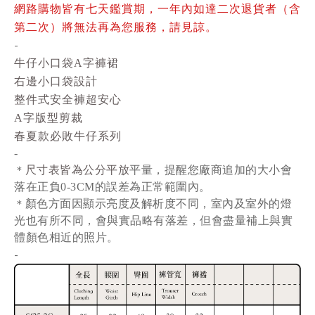
網路購物皆有七天鑑賞期，一年內如達二次退貨者（含
第二次）將無法再為您服務，請見諒。
-
牛仔小口袋A字褲裙
右邊小口袋設計
整件式安全褲超安心
A字版型剪裁
春夏款必敗牛仔系列
-
尺寸表皆為公分平放
平量
，提醒您廠商追加的大小會
＊
落在正負0-3CM的誤差為正常範圍內。
顏色方面因顯示亮度及解析度不同，室內及室外的燈
＊
光也有所不同，會與實品略有落差，但會盡量補上與實
體顏色相近的照片。
-