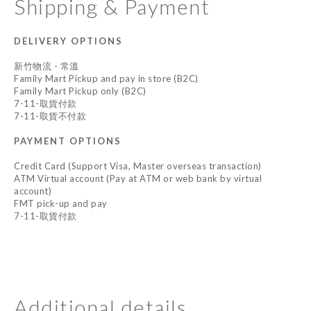
Shipping & Payment
DELIVERY OPTIONS
新竹物流 - 常溫
Family Mart Pickup and pay in store (B2C)
Family Mart Pickup only (B2C)
7-11-取貨付款
7-11-取貨不付款
PAYMENT OPTIONS
Credit Card (Support Visa, Master overseas transaction)
ATM Virtual account (Pay at ATM or web bank by virtual
account)
FMT pick-up and pay
7-11-取貨付款
Additional details