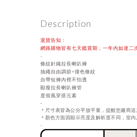
Description
退貨告知：
網路購物皆有七天鑑賞期，一年內如達二
-
條紋針織拉長喇叭褲
抽繩自由調節+
撞色條紋
自帶短褲內裡不怕透
顯瘦拉長喇叭褲管
度假風穿搭元素
-
尺寸表皆為公分平放
平量
，提醒您廠商追
＊
顏色方面因顯示亮度及解析度不同，室內
＊
-