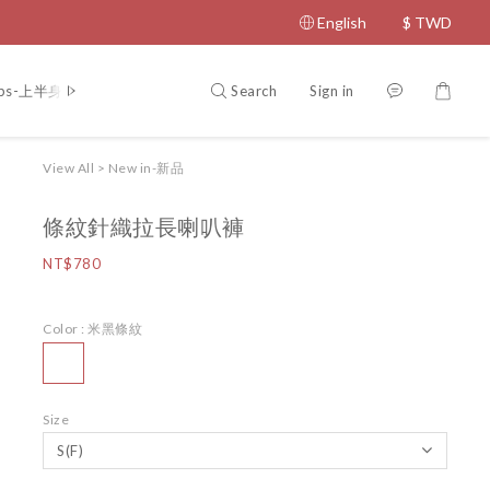
English
$
TWD
Search
Sign in
ps-上半身
Bottom-下半身
Coat-外套
Dress-洋裝
Jumps
View All
>
New in-新品
條紋針織拉長喇叭褲
NT$780
Color
: 米黑條紋
Size