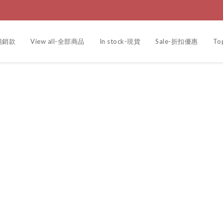
r-暢銷款
View all-全部商品
In stock-現貨
Sale-折扣優惠
To