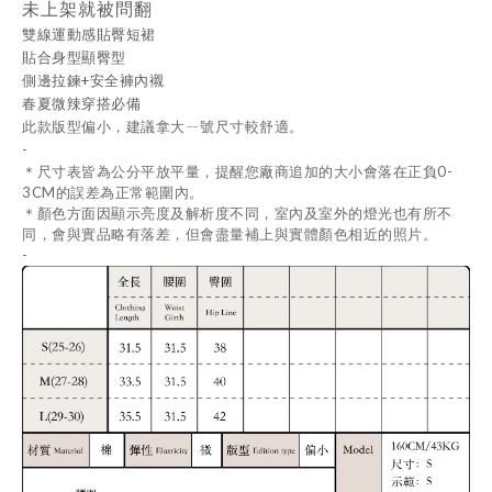
未上架就被問翻
雙線運動感貼臀短裙
貼合身型顯臀型
側邊拉鍊+安全褲內襯
春夏微辣穿搭必備
此款版型偏小，建議拿大ㄧ號尺寸較舒適。
-
＊
尺寸表皆為公分平放
平量
，提醒您廠商追加的大小會落在正負0-
3CM的誤差為正常範圍內。
＊
顏色方面因顯示亮度及解析度不同，室內及室外的燈光也有所不
同，會與實品略有落差，但會盡量補上與實體顏色相近的照片。
-