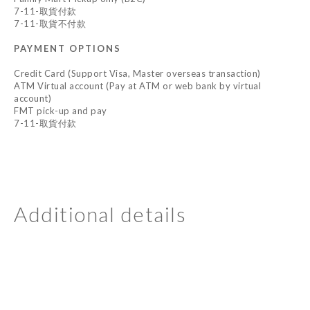
7-11-取貨付款
7-11-取貨不付款
PAYMENT OPTIONS
Credit Card (Support Visa, Master overseas transaction)
ATM Virtual account (Pay at ATM or web bank by virtual
account)
FMT pick-up and pay
7-11-取貨付款
Additional details