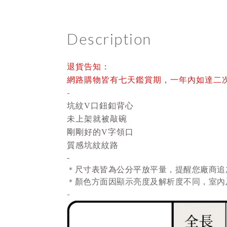
Description
退貨告知：
網路購物皆有七天鑑賞期，一年內如達二
-
坑紋V口鈕釦背心
未上架就被敲碗
剛剛好的V字領口
質感坑紋紋路
-
尺寸表皆為公分平放
平量
，提醒您廠商追
＊
顏色方面因顯示亮度及解析度不同，室內
＊
-