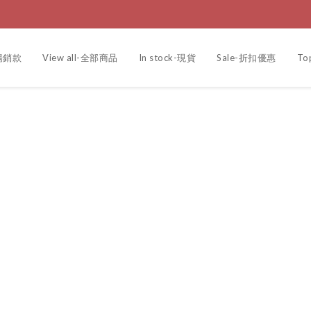
r-暢銷款
View all-全部商品
In stock-現貨
Sale-折扣優惠
To