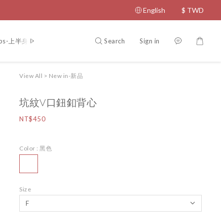
English
$
TWD
Search
Sign in
ps-上半身
Bottom-下半身
Coat-外套
Dress-洋裝
Jumps
View All
>
New in-新品
坑紋V口鈕釦背心
NT$450
Color
: 黑色
Size