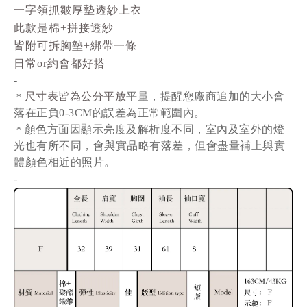
一字領抓皺厚墊透紗上衣
此款是棉+拼接透紗
皆附可拆胸墊+綁帶一條
日常or約會都好搭
-
尺寸表皆為公分平放
平量
，提醒您廠商追加的大小會
＊
落在正負0-3CM的誤差為正常範圍內。
顏色方面因顯示亮度及解析度不同，室內及室外的燈
＊
光也有所不同，會與實品略有落差，但會盡量補上與實
體顏色相近的照片。
-