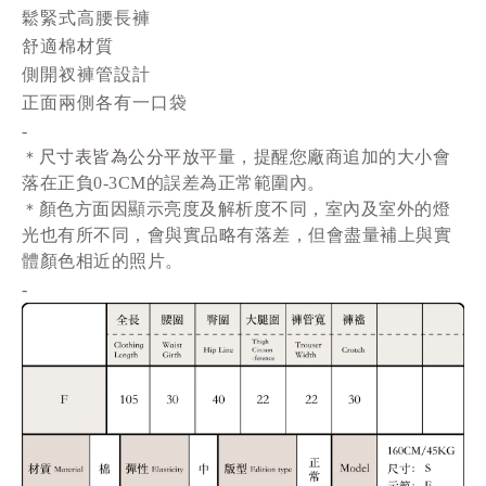
鬆緊式高腰長褲
舒適棉材質
側開衩褲管設計
正面兩側各有一口袋
-
尺寸表皆為公分平放
平量
，提醒您廠商追加的大小會
＊
落在正負0-3CM的誤差為正常範圍內。
顏色方面因顯示亮度及解析度不同，室內及室外的燈
＊
光也有所不同，會與實品略有落差，但會盡量補上與實
體顏色相近的照片。
-