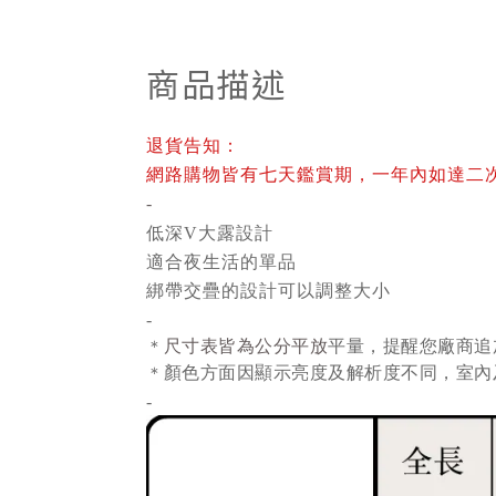
商品描述
退貨告知：
網路購物皆有七天鑑賞期，一年內如達二
-
低深V大露設計 
適合夜生活的單品 
綁帶交疊的設計可以調整大小
-
尺寸表皆為公分平放
平量
，提醒您廠商追
＊
顏色方面因顯示亮度及解析度不同，室內
＊
-