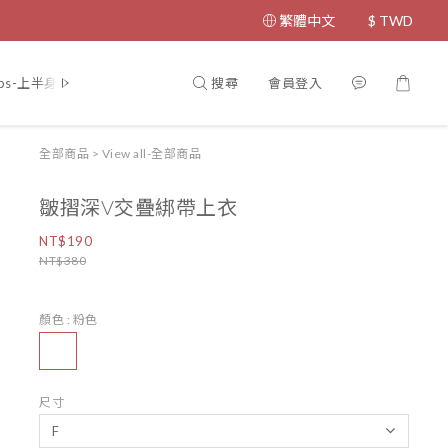
繁體中文
$
TWD
搜尋
會員登入
ps-上半身
Bottom-下半身
Coat-外套
Dress-洋裝
Jumps
全部商品
>
View all-全部商品
皺摺深V交疊綁帶上衣
NT$190
NT$380
顏色
: 粉色
尺寸