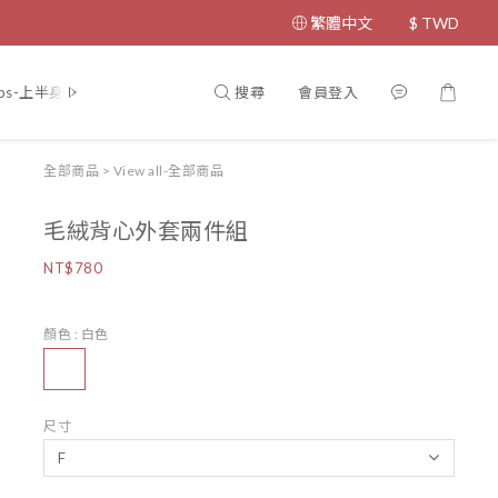
繁體中文
$
TWD
搜尋
會員登入
ps-上半身
Bottom-下半身
Coat-外套
Dress-洋裝
Jumps
全部商品
>
View all-全部商品
毛絨背心外套兩件組
NT$780
顏色
: 白色
尺寸