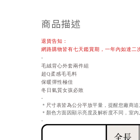
商品描述
退貨告知：
網路購物皆有七天鑑賞期，一年內如達二
-
毛絨背心外套兩件組
超Q柔感毛毛料
保暖彈性極佳
冬日氣質女孩必敗
-
尺寸表皆為公分平放
平量
，提醒您廠商追
＊
顏色方面因顯示亮度及解析度不同，室內
＊
-