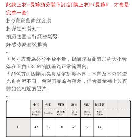
此款上衣+長褲須分開下訂(訂購上衣F+長褲F，才會是
完整一套)
超Q寶寶藍條紋套裝
超彈性棉質短T
抽繩腰圍自行調整鬆緊
好感涼爽套裝推薦
-
尺寸表皆為公分平放
平量
，提醒您廠商追加的大小會
＊
落在正負0-3CM的誤差為正常範圍內。
顏色方面因顯示亮度及解析度不同，室內及室外的燈
＊
光也有所不同，會與實品略有落差，但會盡量補上與實
體顏色相近的照片。
-