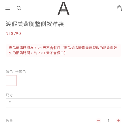
渡假美背胸墊側衩洋裝
NT$790
商品預購時間為 7-21 天不含假日（商品如遇斷貨需要製做的話會需較
久的預購時間：約 7-31 天不含假日）
顏色
: 卡其色
尺寸
數量