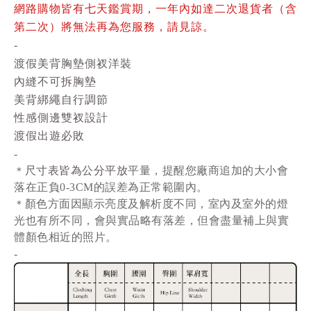
網路購物皆有七天鑑賞期，一年內如達二次退貨者（含
第二次）將無法再為您服務，請見諒。
-
渡假美背胸墊側衩洋裝
內縫不可拆胸墊
美背綁繩自行調節
性感側邊雙衩設計
渡假出遊必敗
-
尺寸表皆為公分平放
平量
，提醒您廠商追加的大小會
＊
落在正負0-3CM的誤差為正常範圍內。
顏色方面因顯示亮度及解析度不同，室內及室外的燈
＊
光也有所不同，會與實品略有落差，但會盡量補上與實
體顏色相近的照片。
-