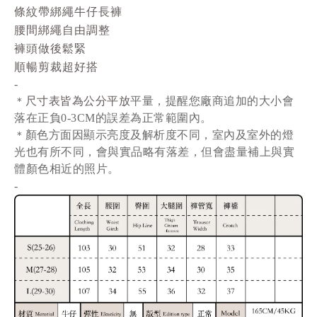
條紋帶綁繩牛仔長褲
腰間綁繩自由調整
褲頭做後鬆緊
順暢剪裁超好搭
-
尺寸表皆為公分平放
平量
，提醒您廠商追加的大小會
＊
落在正負0-3CM的誤差為正常範圍內。
顏色方面因顯示亮度及解析度不同，室內及室外的燈
＊
光也有所不同，會與實品略有落差，但會盡量補上與實
體顏色相近的照片。
-