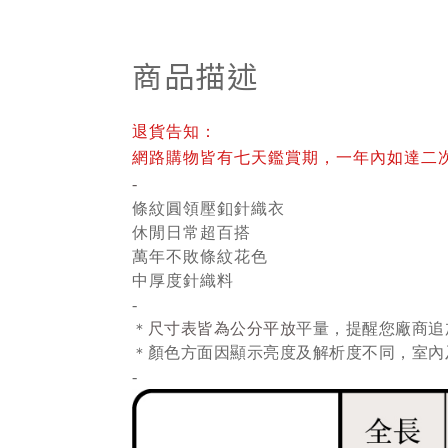
商品描述
退貨告知：
網路購物皆有七天鑑賞期，一年內如達二
-
條紋圓領壓釦針織衣
休閒日常超百搭
萬年不敗條紋花色
中厚度針織料
-
尺寸表皆為公分平放
平量
，提醒您廠商追
＊
顏色方面因顯示亮度及解析度不同，室內
＊
-