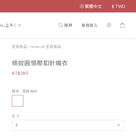
繁體中文
$
TWD
搜尋
會員登入
ps-上半身
Bottom-下半身
Coat-外套
Dress-洋裝
Jumps
全部商品
>
View all-全部商品
條紋圓領壓釦針織衣
NT$380
顏色
: 軍綠條紋
尺寸