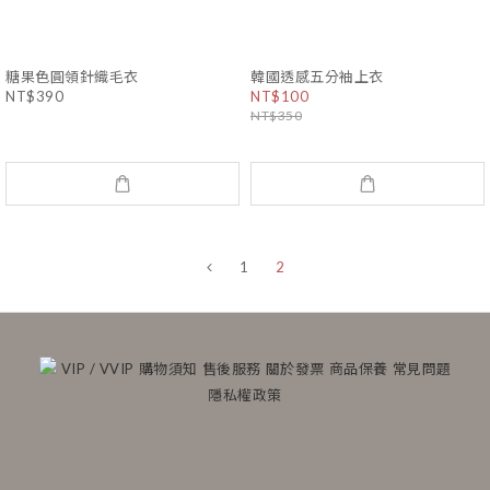
糖果色圓領針織毛衣
韓國透感五分袖上衣
NT$390
NT$100
NT$350
1
2
VIP / VVIP
購物須知
售後服務
關於發票
商品保養
常見問題
隱私權政策