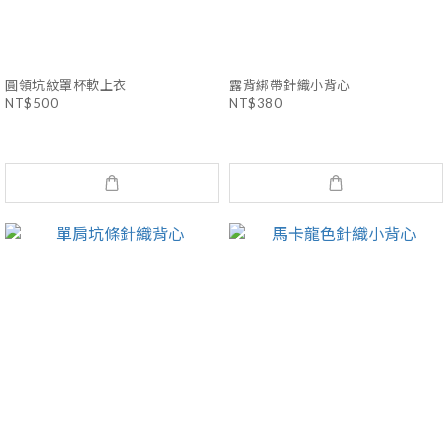
圓領坑紋罩杯軟上衣
露背綁帶針織小背心
NT$500
NT$380