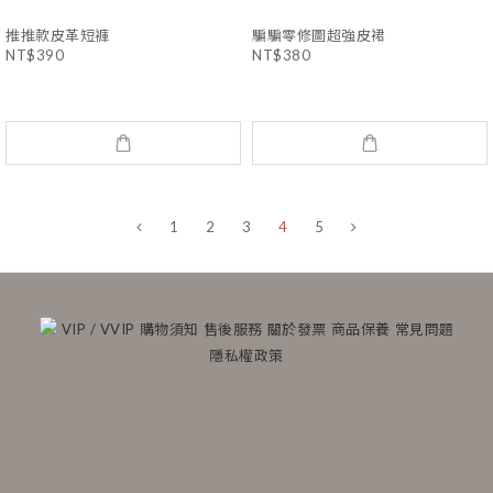
推推款皮革短褲
騙騙零修圖超強皮裙
NT$390
NT$380
1
2
3
4
5
VIP / VVIP
購物須知
售後服務
關於發票
商品保養
常見問題
隱私權政策