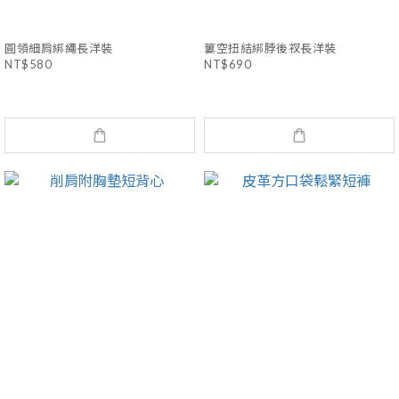
圓領細肩綁繩長洋裝
簍空扭結綁脖後衩長洋裝
NT$580
NT$690